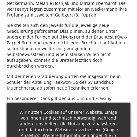
Neckermann, Melanie Bosnjak und Miriam Eberhardt. Die
vierTeenys legten zusammen mit Florian Neckermann ihre
Prüfung zum „zweiten“ Gelbgurt (8. Kup) ab.
Sie stellten sich den jeweils für die jeweilige neue
Graduierung geforderten Disziplinen, zu denen unter
anderem der Formenlauf (Hyong) und der Bruchtest (Kyek-
Pa) gehören. Auch wenn nicht jeder Bruchtest auf Anhieb
so funktionieren wollte, mit genügendem
Selbstbewusstsein und einem starken Willen nicht
aufzugeben, konnten die Bretter letztlich doch
durchbrochen werden.
Mit der neuen Graduierung dürfen die insgesamt neun
Schüler der Abteilung Taekwon-Do des SV Landshut-
Muenchnerau ab sofort neue Techniken erlernen.
Ein besonderer Dank gilt den aus Ulm und Freising
angereisten Schwarzgurten, welche bei den Prüfungen
tatkräftig unterstützten.
Wir nutzen Cookies auf unserer Website. Einige
von ihnen sind technisch notwendig, während
andere uns helfen, die Nutzung zu analysieren
und dadurch die Website zu verbessern (Google
Analytics). Weitere Informationen finden Sie in