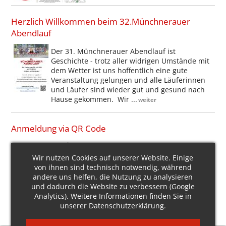
Herzlich Willkommen beim 32.Münchnerauer
Abendlauf
Der 31. Münchnerauer Abendlauf ist
Geschichte - trotz aller widrigen Umstände mit
dem Wetter ist uns hoffentlich eine gute
Veranstaltung gelungen und alle Läuferinnen
und Läufer sind wieder gut und gesund nach
Hause gekommen. Wir ...
weiter
Anmeldung via QR Code
Über den QR-Code könnt ihr euch zum 32.
Münchnerauer Abendlauf unkompliziert
Wir nutzen Cookies auf unserer Website. Einige
anmelden. Eine weitere Möglichkeit ist das
von ihnen sind technisch notwendig, während
Aufrufen der Internetseite
andere uns helfen, die Nutzung zu analysieren
https://my.raceresult.com/387014/. Sei
und dadurch die Website zu verbessern (Google
dabei! Am Freitag, den 24. ...
Analytics). Weitere Informationen finden Sie in
weiter
unserer
Datenschutzerklärung
.