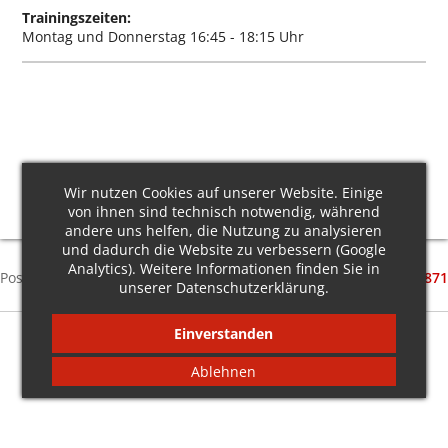
Trainingszeiten:
Montag und Donnerstag 16:45 - 18:15 Uhr
Wir nutzen Cookies auf unserer Website. Einige
von ihnen sind technisch notwendig, während
andere uns helfen, die Nutzung zu analysieren
und dadurch die Website zu verbessern (Google
SV Landshut-Münchnerau e.V. • Vorstand
Günter Heiß
•
Analytics). Weitere Informationen finden Sie in
Postanschrift: Am Eisweiher 30 • 84034 Landshut • Tel.
+49 (0) 871
unserer
Datenschutzerklärung
.
9654064
•
info@sv-landshut-muenchnerau.de
Copyright © SV Landshut-Münchnerau e.V. |
Impressum
|
Einverstanden
Datenschutz
|
Cookies
Ablehnen