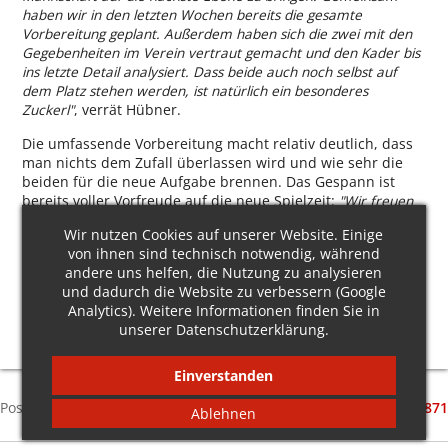
haben wir in den letzten Wochen bereits die gesamte
Vorbereitung geplant. Außerdem haben sich die zwei mit den
Gegebenheiten im Verein vertraut gemacht und den Kader bis
ins letzte Detail analysiert. Dass beide auch noch selbst auf
dem Platz stehen werden, ist natürlich ein besonderes
Zuckerl"
, verrät Hübner.
Die umfassende Vorbereitung macht relativ deutlich, dass
man nichts dem Zufall überlassen wird und wie sehr die
beiden für die neue Aufgabe brennen. Das Gespann ist
bereits voller Vorfreude auf die neue Spielzeit:
"Wir freuen
uns auf die neue, überaus interessante Herausforderung und
Wir nutzen Cookies auf unserer Website. Einige
die Zusammenarbeit mit einer jungen, hungrigen Mannschaft,
von ihnen sind technisch notwendig, während
in der viel Potenzial steckt. Darüber hinaus überzeugt der SV
andere uns helfen, die Nutzung zu analysieren
Münchnerau mit einem gesunden, familiären Umfeld und
und dadurch die Website zu verbessern (Google
optimalen Bedingungen auf und neben dem Platz. Wir hoffen
Analytics). Weitere Informationen finden Sie in
auf eine erfolgreiche Saison.“
unserer
Datenschutzerklärung
.
Einverstanden
SV Landshut-Münchnerau e.V. • Vorstand
Günter Heiß
•
Postanschrift: Am Eisweiher 30 • 84034 Landshut • Tel.
+49 (0) 871
Ablehnen
9654064
•
info@sv-landshut-muenchnerau.de