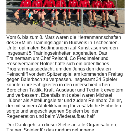
Vom 6. bis zum 8. März waren die Herrenmannschaften
des SVM im Trainingslager in Budweis in Tschechien.
Unter optimalen Bedingungen auf Kunstrasen wurden
insgesamt 5 Trainingseinheiten abgehalten. Das
Trainerteam um Chef Reischl, Co Fredlmeier und
Reservertrainer Höfner hatte sich ein ordentliches
Programm ausgedacht, um den Jungs den idealen
Feinschliff vor dem Spitzenspiel am kommenden Freitag
gegen Baierbach zu verpassen. Insgesamt 34 Spieler
konnten ihre Fähigkeiten in den unterschiedlichen
Bereichen Taktik, Kraft, Ausdauer und Technik erweitern
und verbessern. Ebenfalls mit dabei waren Michael
Hübner als Abteilungsleiter und zudem Reinhard Zeiler,
der mit seinem Athletiktraining für zusätzliche Einheiten
sorgte und angeschlagenen Spielern bei der
Regeneration und beim Wiederaufbau half.
Der Dank geht an dieser Stelle an alle Organisatoren,
Trainer, Spieler für das rundum gelungene