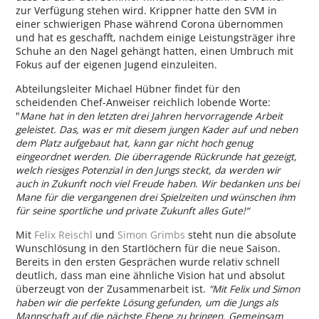
zur Verfügung stehen wird. Krippner hatte den SVM in
einer schwierigen Phase während Corona übernommen
und hat es geschafft, nachdem einige Leistungsträger ihre
Schuhe an den Nagel gehängt hatten, einen Umbruch mit
Fokus auf der eigenen Jugend einzuleiten.
Abteilungsleiter Michael Hübner findet für den
scheidenden Chef-Anweiser reichlich lobende Worte:
"
Mane hat in den letzten drei Jahren hervorragende Arbeit
geleistet. Das, was er mit diesem jungen Kader auf und neben
dem Platz aufgebaut hat, kann gar nicht hoch genug
eingeordnet werden. Die überragende Rückrunde hat gezeigt,
welch riesiges Potenzial in den Jungs steckt, da werden wir
auch in Zukunft noch viel Freude haben. Wir bedanken uns bei
Mane für die vergangenen drei Spielzeiten und wünschen ihm
für seine sportliche und private Zukunft alles Gute!“
Mit
Felix Reischl
und
Simon Grimbs
steht nun die absolute
Wunschlösung in den Startlöchern für die neue Saison.
Bereits in den ersten Gesprächen wurde relativ schnell
deutlich, dass man eine ähnliche Vision hat und absolut
überzeugt von der Zusammenarbeit ist.
"Mit Felix und Simon
haben wir die perfekte Lösung gefunden, um die Jungs als
Mannschaft auf die nächste Ebene zu bringen. Gemeinsam