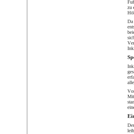
Fuß
zu 
Höh
Da 
ent
bei
sic
Ver
Ink
Sp
Ink
ges
erf
all
Von
Mit
sta
ein
Ei
Der
lei