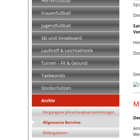
Herrenfußball
Spo
Frauenfußball
Der
Jugendfußball
Sam
Ve
Ski und Snowboard
Hie
Lauftreff & Leichtathletik
Da
Turnen - Fit & Gesund
Der
Taekwondo
Stockschützen
Archiv
M
Vergangene Jahreshauptversammlungen
Der
Allgemeine Berichte
Am 
Bildergalarien
Wes