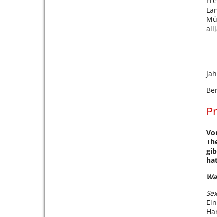
Fre
La
Mün
all
Ja
Ber
Pr
Vor
The
gib
ha
Was
Sex
Ein
Han