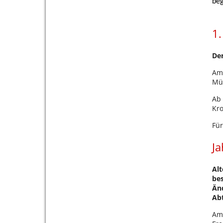
beg
1.
Der
Am 
Mün
Ab 
Kr
Für
J
Alt
bes
Än
Abt
Am