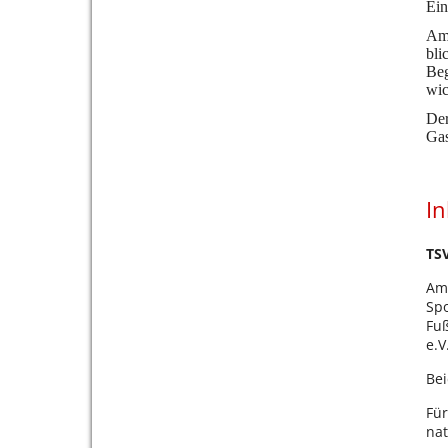
Ein
Am 
bli
Beg
wic
Der
Gas
In
TS
Am 
Spo
Fuß
e.V
Bei
Für
nat