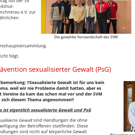
itag lud der SV
ndshut-
chnerau e.V. zur
jährlichen
Die gewählte Vorstandschaft des SVM
hreshauptversammlung.
icht folgt.
ävention sexualisierter Gewalt (PsG)
bemerkung: !!Sexualisierte Gewalt ist für uns kein
ma, weil wir nie Probleme damit hatten, aber es
t Vereine da kam das schon mal vor und der SVM
t sich diesem Thema angenommen!!
 ist eigentlich sexualisierte Gewalt und PsG
ualisierte Gewalt
sind Handlungen die ohne
willigung der Betroffenen stattfinden. Diese
dlungen sind nicht auf körperliche Gewalt
Prävention sexu