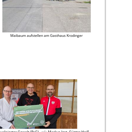
Maibaum aufstellen am Gasthaus Krodinger
alisierter Gewalt (PsG) - v.l.: Markus Jost, Günter Heiß,