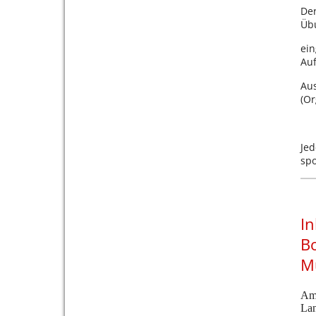
Der
Übu
ein
Auf
Aus
(Or
Jed
spo
In
Bo
M
Am 
Lan