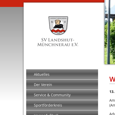
Aktuelles
W
Der Verein
13.
Service & Community
A
Sportförderkreis
(Am
Adv