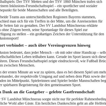
ballspiels: Der TSV Metten und der TSV 1860 München trafen sich
einem Inklusions-Freundschaftsspiel – ein sportlicher und sozialer
epunkt für beide Mannschaften und alle Beteiligten.
beide Teams aus unterschiedlichen Regionen Bayerns stammen,
schied man sich für ein Treffen in der Mitte, um die Anreisezeiten für
de Seiten fair zu gestalten. Der SV Landshut Münchnerau erklärte
h ohne Zögern bereit, seine Sportanlage für dieses Spiel zur
fügung zu stellen – ein großartiges Zeichen der Unterstützung für den
lusionssport!
ort verbindet – auch über Vereinsgrenzen hinweg
lusion bedeutet, dass jeder Mensch – ob mit oder ohne Handicap – selb
ellschaftlichen Leben teilhaben kann. Gerade im Sport lassen sich dies
ahren. Dieses Freundschaftsspiel zeigte eindrucksvoll, wie Fußball Br
em zwischen Menschen.
 der ersten Minute an war zu spüren, dass es bei diesem Spiel um meh
einander, der respektvolle Umgang auf und neben dem Platz sowie der
nden im Mittelpunkt. Spielerinnen und Spieler beider Mannschaften beg
er spürbaren Begeisterung für den gemeinsamen Sport.
n Dank an die Gastgeber – gelebte Gastfreundschaft
 SV Landshut Münchnerau sorgte nicht nur für perfekte Rahmenbeding
bliche Wohl aller Gäste. Ein herzliches Dankeschön geht an alle Helfer