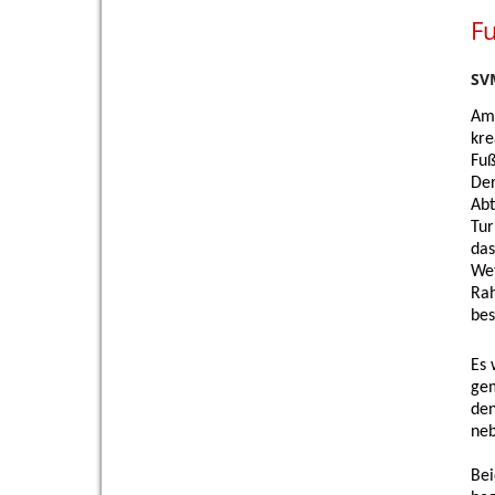
F
SVM
Am 
kre
Fuß
Der
Abt
Tur
das
Wet
Rah
bes
Es 
gem
den
neb
Bei