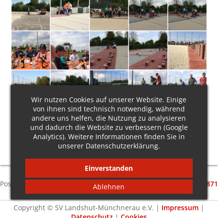
Wir nutzen Cookies auf unserer Website. Einige
von ihnen sind technisch notwendig, während
andere uns helfen, die Nutzung zu analysieren
und dadurch die Website zu verbessern (Google
Analytics). Weitere Informationen finden Sie in
unserer
Datenschutzerklärung
.
Einverstanden
SV Landshut-Münchnerau e.V. • Vorstand
Günter Heiß
•
Postanschrift: Am Eisweiher 30 • 84034 Landshut • Tel.
+49 (0) 871
Ablehnen
9654064
•
info@sv-landshut-muenchnerau.de
Copyright © SV Landshut-Münchnerau e.V. |
Impressum
|
Datenschutz
|
Cookies