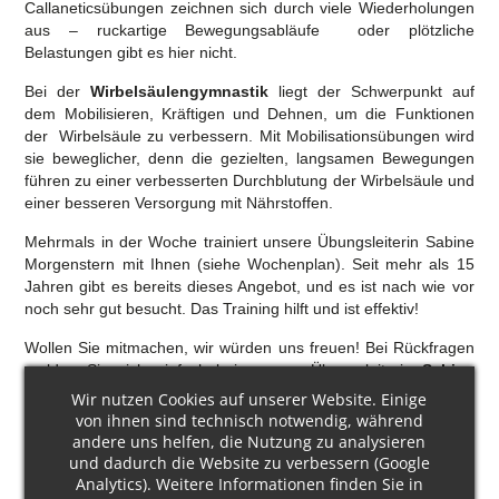
Callaneticsübungen zeichnen sich
durch viele Wiederholungen
aus –
ruckartige Bewegungsabläufe oder
plötzliche
Belastungen gibt es hier
nicht.
Bei der
Wirbelsäulengymnastik
liegt der Schwerpunkt auf
dem Mobilisieren, Kräftigen und Dehnen,
um die Funktionen
der Wirbelsäule zu verbessern. Mit Mobilisationsübungen wird
sie beweglicher,
denn die gezielten, langsamen Bewegungen
führen zu einer verbesserten Durchblutung der Wirbelsäule
und
einer besseren Versorgung mit Nährstoffen.
Mehrmals in der Woche trainiert unsere Übungsleiterin Sabine
Morgenstern mit Ihnen (siehe Wochenplan).
Seit mehr als 15
Jahren gibt es bereits dieses Angebot, und es ist nach wie vor
noch
sehr gut besucht. Das Training hilft und ist effektiv!
Wollen Sie mitmachen, wir würden uns freuen! Bei Rückfragen
melden Sie sich einfach bei unserer
Übungsleiterin
Sabine
Morgenstern
unter der
Telefonnummer 0871/63323
oder
Wir nutzen Cookies auf unserer Website. Einige
kommen Sie
einfach ins Training. Sie brauchen
von ihnen sind technisch notwendig, während
Sportbekleidung, rutschfeste Socken sowie ein Handtuch.
andere uns helfen, die Nutzung zu analysieren
und dadurch die Website zu verbessern (Google
Analytics). Weitere Informationen finden Sie in